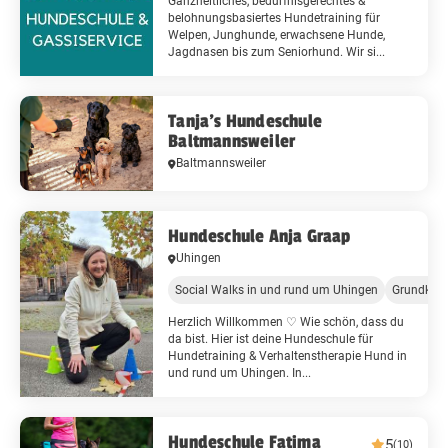
Ganzheitliches, bedürfnisgerechtes &
belohnungsbasiertes Hundetraining für
Welpen, Junghunde, erwachsene Hunde,
Jagdnasen bis zum Seniorhund. Wir si...
Tanja's Hundeschule
Baltmannsweiler
Baltmannsweiler
Hundeschule Anja Graap
Uhingen
Social Walks in und rund um Uhingen
Grundkurs
Herzlich Willkommen ♡ Wie schön, dass du
da bist. Hier ist deine Hundeschule für
Hundetraining & Verhaltenstherapie Hund in
und rund um Uhingen. In...
Hundeschule Fatima
5
(10)