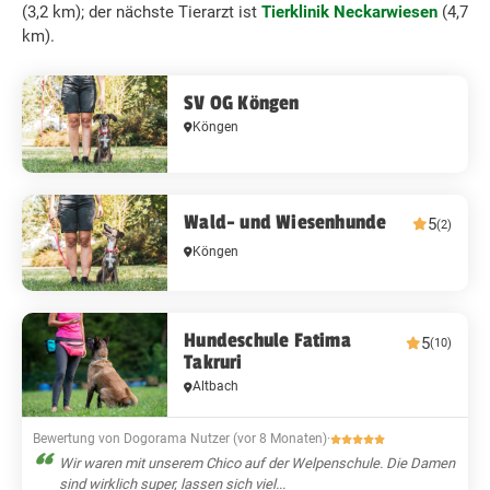
(3,2 km); der nächste Tierarzt ist
Tierklinik Neckarwiesen
(4,7
km).
SV OG Köngen
Köngen
Wald- und Wiesenhunde
5
(2)
Köngen
Hundeschule Fatima
5
(10)
Takruri
Altbach
Bewertung von Dogorama Nutzer (vor 8 Monaten)
·
Wir waren mit unserem Chico auf der Welpenschule. Die Damen
sind wirklich super, lassen sich viel...