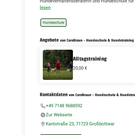
Hundeverhaltensberaterin und Hundeschule für
lesen
Hundeschule
Angebote
von CaroBraun - Hundeschule & Hundetraining 
Alltagstraining
20,00 €
Kontaktdaten
von CaroBraun - Hundeschule & Hundetrai
+49 7148 9688592
Zur Webseite
Kantstraße 23, 71723 Großbottwar