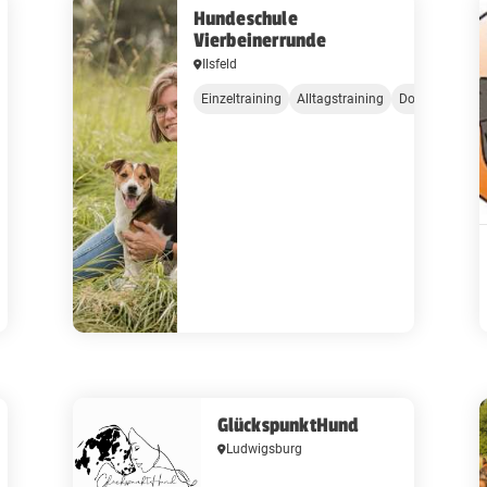
Hundeschule
Vierbeinerrunde
Ilsfeld
Einzeltraining
Alltagstraining
Dog Dancing
GlückspunktHund
Ludwigsburg