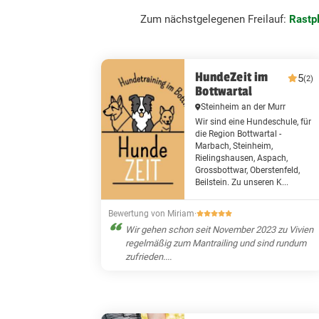
Zum nächstgelegenen Freilauf:
Rastp
HundeZeit im
5
(2)
Bottwartal
Steinheim an der Murr
Wir sind eine Hundeschule, für
die Region Bottwartal -
Marbach, Steinheim,
Rielingshausen, Aspach,
Grossbottwar, Oberstenfeld,
Beilstein. Zu unseren K...
Bewertung von Miriam
·
Wir gehen schon seit November 2023 zu Vivien
regelmäßig zum Mantrailing und sind rundum
zufrieden....