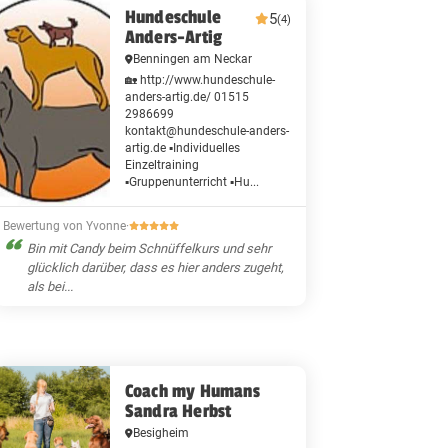
Hundeschule
5
(4)
Anders-Artig
Benningen am Neckar
🏡 http://www.hundeschule-
anders-artig.de/ 01515
2986699
kontakt@hundeschule-anders-
artig.de ▪️Individuelles
Einzeltraining
▪️Gruppenunterricht ▪️Hu...
Bewertung von Yvonne
·
Bin mit Candy beim Schnüffelkurs und sehr
glücklich darüber, dass es hier anders zugeht,
als bei...
Coach my Humans
Sandra Herbst
Besigheim