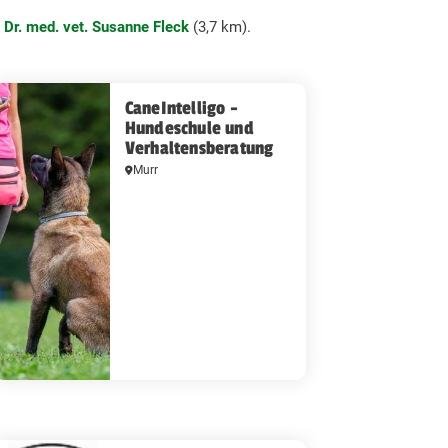
t
Dr. med. vet. Susanne Fleck
(3,7 km).
CaneIntelligo -
Hundeschule und
Verhaltensberatung
Murr