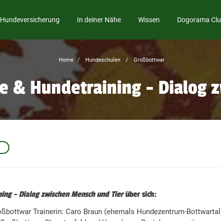
Hundeversicherung
In deiner Nähe
Wissen
Dogorama Cl
Home
Hundeschulen
Großbottwar
e & Hundetraining - Dialog 
ng - Dialog zwischen Mensch und Tier
über sich:
oßbottwar Trainerin: Caro Braun (ehemals Hundezentrum-Bottwartal)