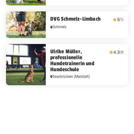
DVG Schmelz-Limbach
5
(1)
Schmelz
Ulrike Müller,
4.3
(3)
professionelle
Hundetrainerin und
Hundeschule
Saarbrücken
(Malstatt)