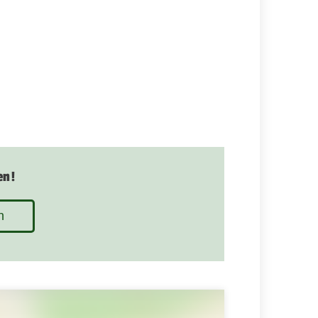
en!
n