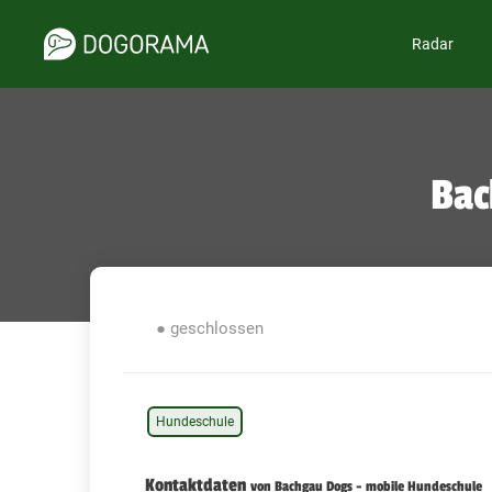
Radar
Bac
● geschlossen
Hundeschule
Kontaktdaten
von Bachgau Dogs - mobile Hundeschule