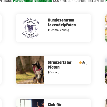
reilauf:
Hundewiese Niedersfeld
(3,8 km); der nächste Tierarzt ist
K
Hundezentrum
Lavendelpfoten
Schmallenberg
Strunzertaler
5
(1)
Pfoten
Olsberg
Club für