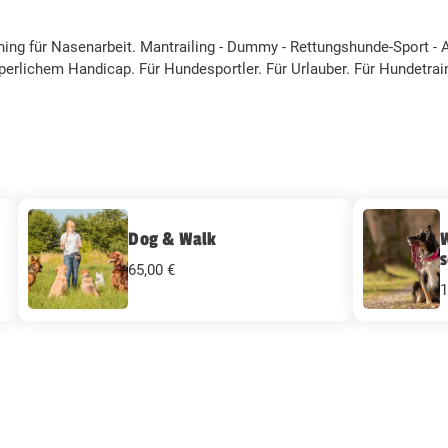
ning für Nasenarbeit. Mantrailing - Dummy - Rettungshunde-Sport 
perlichem Handicap. Für Hundesportler. Für Urlauber. Für Hundetra
Dog & Walk
s
65,00 €
1