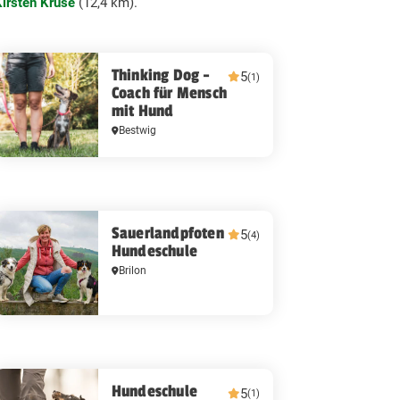
irsten Kruse
(12,4 km).
Thinking Dog -
5
(1)
Coach für Mensch
mit Hund
Bestwig
Sauerlandpfoten
5
(4)
Hundeschule
Brilon
Hundeschule
5
(1)