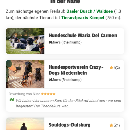
In der Nähe
Zum nächstgelegenen Freilauf:
Baeler Busch / Waldsee
(1,3
km); der nächste Tierarzt ist
Tierarztpraxis Kömpel
(750 m).
Hundeschule Maria Del Carmen
Moers
(Rheinkamp)
Hundesportverein Crazy-
5
(2)
Dogs Niederrhein
Moers
(Rheinkamp)
Bewertung von Nine
·
Wir haben hier unseren Kurs für den Rückruf absolviert - wir sind
begeistert! Der Theoriekurs war...
Souldogs-Duisburg
5
(1)