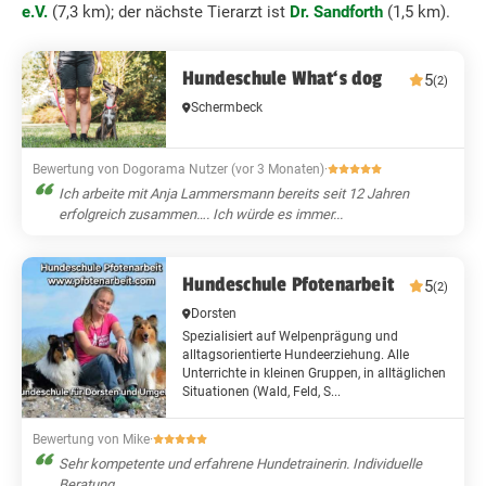
e.V.
(7,3 km); der nächste Tierarzt ist
Dr. Sandforth
(1,5 km).
Hundeschule What‘s dog
5
(2)
Schermbeck
Bewertung von Dogorama Nutzer (vor 3 Monaten)
·
Ich arbeite mit Anja Lammersmann bereits seit 12 Jahren
erfolgreich zusammen…. Ich würde es immer...
Hundeschule Pfotenarbeit
5
(2)
Dorsten
Spezialisiert auf Welpenprägung und
alltagsorientierte Hundeerziehung. Alle
Unterrichte in kleinen Gruppen, in alltäglichen
Situationen (Wald, Feld, S...
Bewertung von Mike
·
Sehr kompetente und erfahrene Hundetrainerin. Individuelle
Beratung.