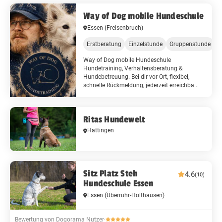
Way of Dog mobile Hundeschule
Essen
(Freisenbruch)
Erstberatung
Einzelstunde
Gruppenstunde
S
Way of Dog mobile Hundeschule
Hundetraining, Verhaltensberatung &
Hundebetreuung. Bei dir vor Ort, flexibel,
schnelle Rückmeldung, jederzeit erreichba...
Ritas Hundewelt
Hattingen
Sitz Platz Steh
4.6
(10)
Hundeschule Essen
Essen
(Überruhr-Holthausen)
Bewertung von Dogorama Nutzer
·