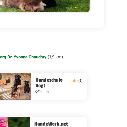
berg Dr. Yvonne Chaudhry
(1,9 km).
Hundeschule
5
(3)
Vogt
Erkrath
HundeWerk.net