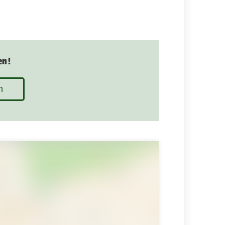
en!
n