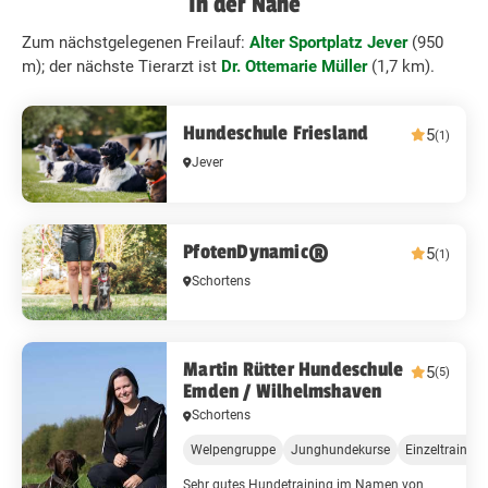
In der Nähe
Zum nächstgelegenen Freilauf:
Alter Sportplatz Jever
(950
m); der nächste Tierarzt ist
Dr. Ottemarie Müller
(1,7 km).
Hundeschule Friesland
5
(1)
Jever
PfotenDynamic®
5
(1)
Schortens
Martin Rütter Hundeschule
5
(5)
Emden / Wilhelmshaven
Schortens
Welpengruppe
Junghundekurse
Einzeltrainin
Sehr gutes Hundetraining im Namen von