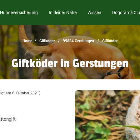
Hundeversicherung
In deiner Nähe
Wissen
Dogorama Cl
Home
Giftköder
99834 Gerstungen
Giftköder
Giftköder in Gerstungen
igt am 8. Oktober 2021)
ttengift