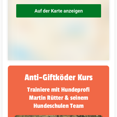
Auf der Karte anzeigen
Anti-Giftköder Kurs
Trainiere mit Hundeprofi
Martin Rütter & seinem
Hundeschulen Team