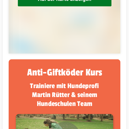
Anti-Giftköder Kurs
Trainiere mit Hundeprofi
Martin Rütter & seinem
Hundeschulen Team