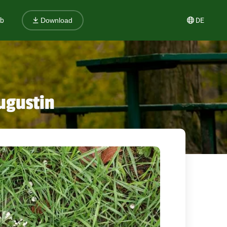
ub
DE
Download
ugustin