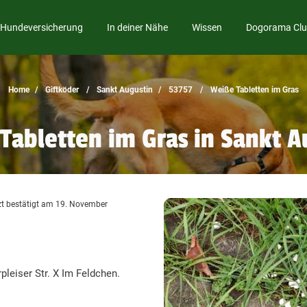
Hundeversicherung
In deiner Nähe
Wissen
Dogorama Cl
Home
Giftköder
Sankt Augustin
53757
Weiße Tabletten im Gras
Tabletten im Gras in Sankt A
t bestätigt am 19. November
leiser Str. X Im Feldchen.