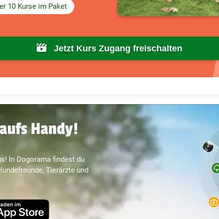
er 10 Kurse im Paket
Jetzt Kurs Zugang freischalten
aufs Handy!
s! In Dogorama findest du
undefreunde, Tierärzte und