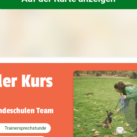
der Kurs
undeschulen Team
Trainersprechstunde