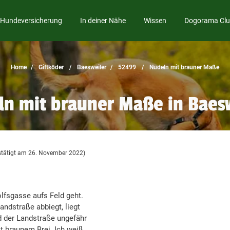
Hundeversicherung
In deiner Nähe
Wissen
Dogorama Cl
Home
Giftköder
Baesweiler
52499
Nudeln mit brauner Maße
n mit brauner Maße in Baes
stätigt am 26. November 2022)
lfsgasse aufs Feld geht.
ndstraße abbiegt, liegt
der Landstraße ungefähr
it braunem Brei. Ich weiß