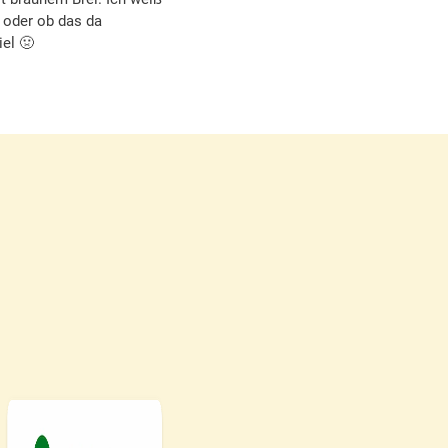
 oder ob das da
iel 🤢