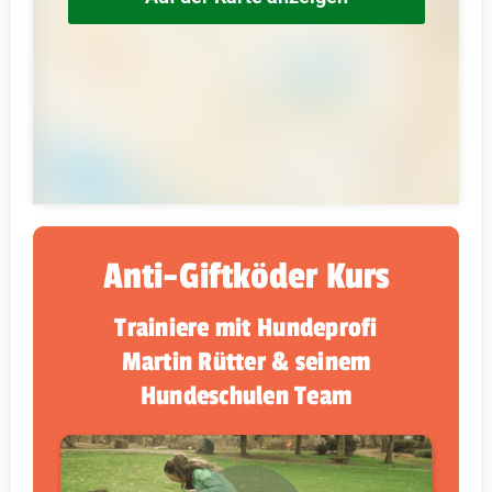
Anti-Giftköder Kurs
Trainiere mit Hundeprofi
Martin Rütter & seinem
Hundeschulen Team