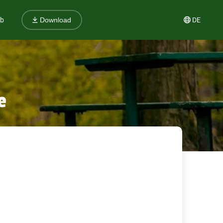
ub
DE
Download
e