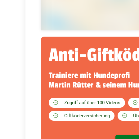
Anti-Giftkö
Trainiere mit Hundeprofi
Martin Rütter & seinem H
Zugriff auf über 100 Videos
Giftköderversicherung
Üb