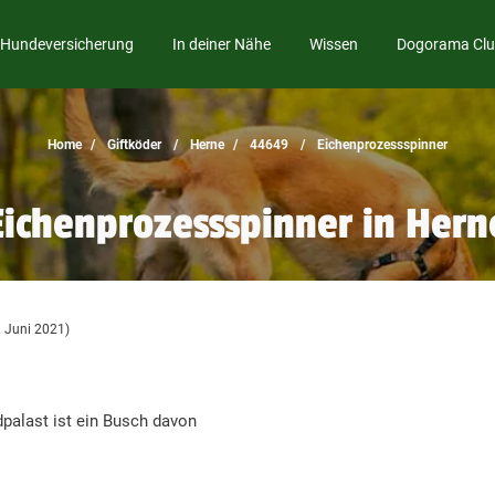
Hundeversicherung
In deiner Nähe
Wissen
Dogorama Cl
Home
Giftköder
Herne
44649
Eichenprozessspinner
Eichenprozessspinner in Hern
. Juni 2021)
alast ist ein Busch davon