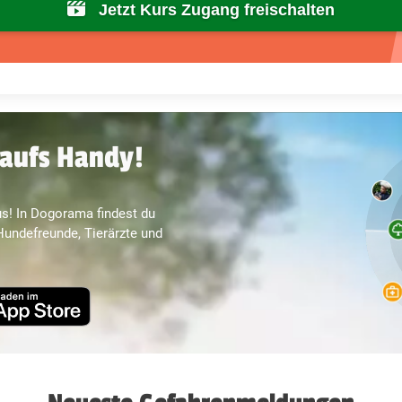
Jetzt Kurs Zugang freischalten
aufs Handy!
s! In Dogorama findest du
undefreunde, Tierärzte und