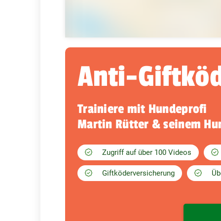
Anti-Giftkö
Trainiere mit Hundeprofi
Martin Rütter & seinem H
Zugriff auf über 100 Videos
Giftköderversicherung
Üb