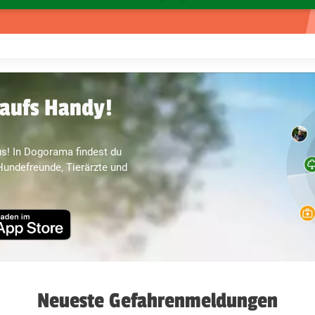
aufs Handy!
s! In Dogorama findest du
undefreunde, Tierärzte und
Neueste Gefahrenmeldungen