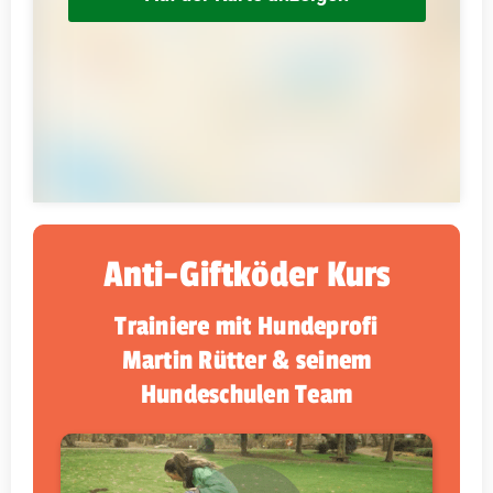
Anti-Giftköder Kurs
Trainiere mit Hundeprofi
Martin Rütter & seinem
Hundeschulen Team