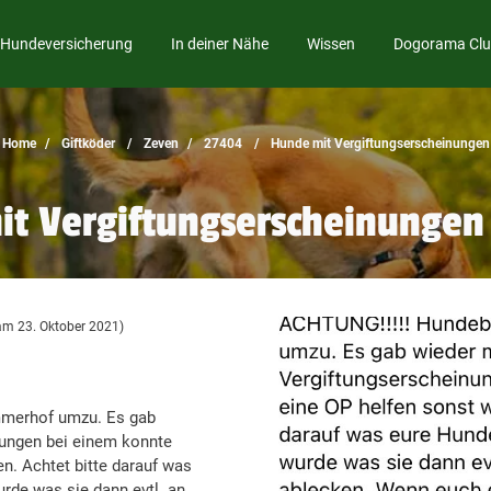
Hundeversicherung
In deiner Nähe
Wissen
Dogorama Cl
Home
Giftköder
Zeven
27404
Hunde mit Vergiftungserscheinungen
t Vergiftungserscheinungen
 am 23. Oktober 2021)
mmerhof umzu. Es gab
ungen bei einem konnte
en. Achtet bitte darauf was
rde was sie dann evtl. an