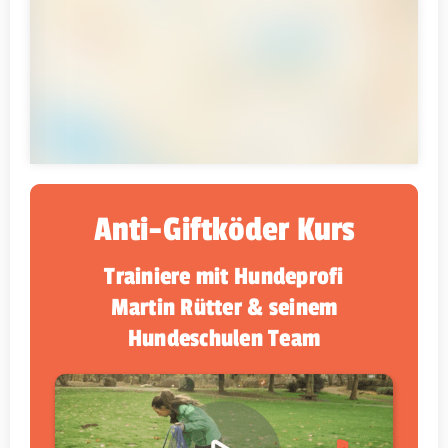
Anti-Giftköder Kurs
Trainiere mit Hundeprofi
Martin Rütter & seinem
Hundeschulen Team