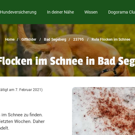
Hundeversicherung
In deiner Nähe
Wissen
Dogorama Cl
Home
Giftköder
Bad Segeberg
23795
Rote Flocken im Schnee
Flocken im Schnee in Bad Se
ätigt am 7. Februar 2021)
 im Schnee zu finden.
n letzten Wochen. Daher
delt.