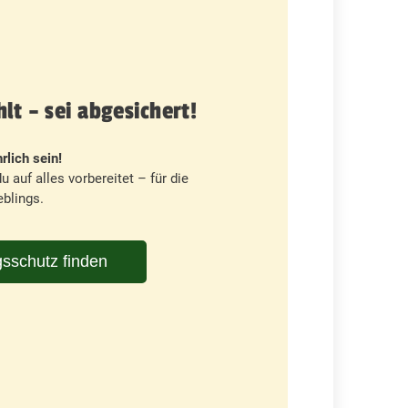
t – sei abgesichert!
rlich sein!
u auf alles vorbereitet – für die
blings.
sschutz finden