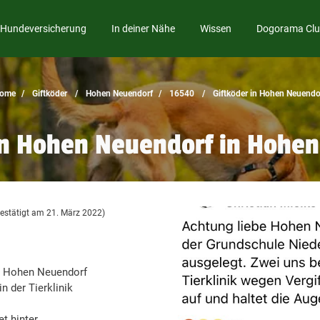
Hundeversicherung
In deiner Nähe
Wissen
Dogorama Cl
ome
Giftköder
Hohen Neuendorf
16540
Giftköder in Hohen Neuendo
in Hohen Neuendorf in Hohe
estätigt am 21. März 2022)
in Hohen Neuendorf
n der Tierklinik
t hinter