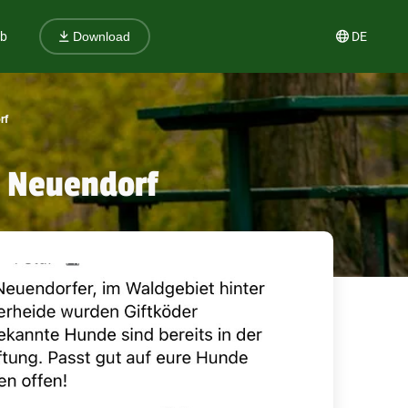
ub
DE
Download
rf
n Neuendorf