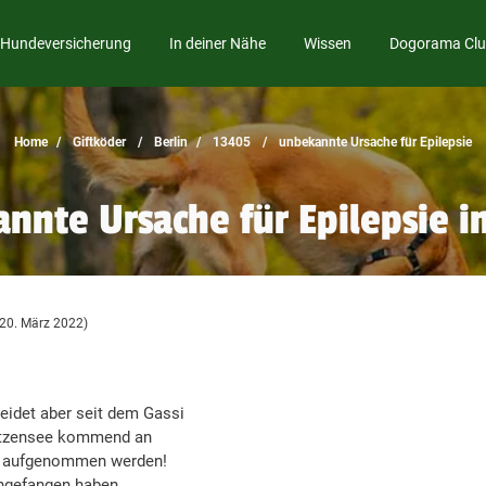
Hundeversicherung
In deiner Nähe
Wissen
Dogorama Cl
Home
Giftköder
Berlin
13405
unbekannte Ursache für Epilepsie
nnte Ursache für Epilepsie in
 20. März 2022)
idet aber seit dem Gassi
lötzensee kommend an
nik aufgenommen werden!
angefangen haben.