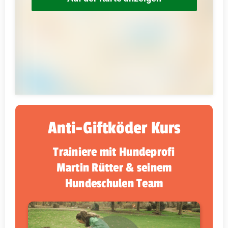
Anti-Giftköder Kurs
Trainiere mit Hundeprofi
Martin Rütter & seinem
Hundeschulen Team