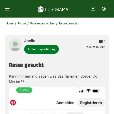
/
/
/
Home
Forum
Rasse-spezifisches
Rasse gesucht
Joelle
8
zuletzt 16. Apr.
Einleitungs-Beitrag
Rasse gesucht
Kann mir jemand sagen was das für einen Border Colli
Mix ist??