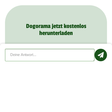
Dogorama jetzt kostenlos
herunterladen
Schon mehr als
1.000.000
Mitglieder
verabreden sich zu Hundetreffen, lernen
sich kennen und bieten ihrem Hund mehr
Spaß mit Dogorama.