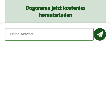
Dogorama jetzt kostenlos
herunterladen
Schon mehr als
1.000.000
Mitglieder
verabreden sich zu Hundetreffen, lernen
sich kennen und bieten ihrem Hund mehr
Spaß mit Dogorama.