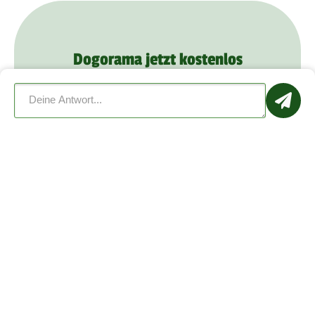
Dogorama jetzt kostenlos
herunterladen
Schon mehr als
1.000.000
Mitglieder
verabreden sich zu Hundetreffen, lernen
sich kennen und bieten ihrem Hund mehr
Spaß mit Dogorama.