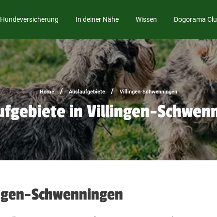
Hundeversicherung
In deiner Nähe
Wissen
Dogorama Cl
/
/
Home
Auslaufgebiete
Villingen-Schwenningen
ufgebiete in Villingen-Schwen
lingen-Schwenningen