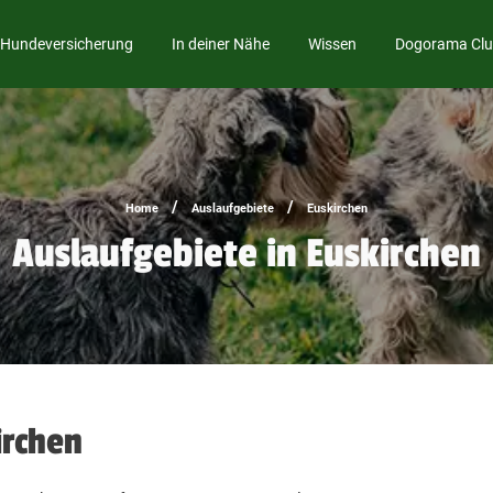
Hundeversicherung
In deiner Nähe
Wissen
Dogorama Cl
/
/
Home
Auslaufgebiete
Euskirchen
Auslaufgebiete in Euskirchen
irchen