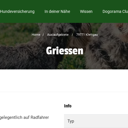
Hundeversicherung
In deiner Nähe
Wissen
Dogorama Cl
Home
Auslaufgebiete
79771 Klettgau
Griessen
Info
elegentlich auf Radfahrer
Typ