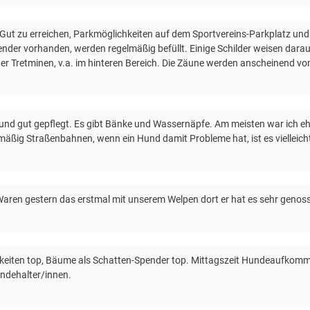
 Gut zu erreichen, Parkmöglichkeiten auf dem Sportvereins-Parkplatz und e
ender vorhanden, werden regelmäßig befüllt. Einige Schilder weisen darau
eder Tretminen, v.a. im hinteren Bereich. Die Zäune werden anscheinend v
d gut gepflegt. Es gibt Bänke und Wassernäpfe. Am meisten war ich ehr
mäßig Straßenbahnen, wenn ein Hund damit Probleme hat, ist es vielleich
Waren gestern das erstmal mit unserem Welpen dort er hat es sehr genos
hkeiten top, Bäume als Schatten-Spender top. Mittagszeit Hundeaufkom
undehalter/innen.