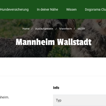
Hundeversicherung
In deiner Nähe
Wissen
Dogorama Cl
Home
Auslaufgebiete
Mannheim
68259
Mannheim Wallstadt
Info
nheim.
Typ