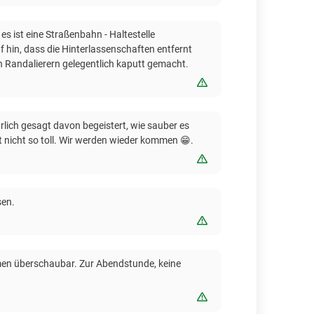
s ist eine Straßenbahn - Haltestelle
f hin, dass die Hinterlassenschaften entfernt
on Randalierern gelegentlich kaputt gemacht.
Bewertung melden
lich gesagt davon begeistert, wie sauber es
t nicht so toll. Wir werden wieder kommen 😁.
Bewertung melden
sen.
Bewertung melden
men überschaubar. Zur Abendstunde, keine
Bewertung melden