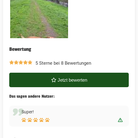
Bewertung
5 Sterne bei 8 Bewertungen
Jetzt bewerten
Das sagen andere Nutzer:
Super!
Bewert