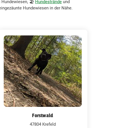
u Hundewiesen, 🏖️
Hundestrände
und
h eingezäunte Hundewiesen in der Nähe.
Forstwald
47804 Krefeld