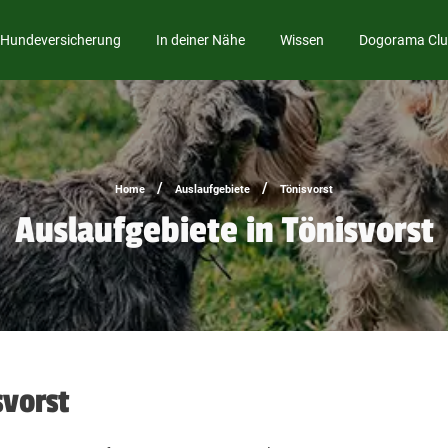
Hundeversicherung
In deiner Nähe
Wissen
Dogorama Cl
/
/
Home
Auslaufgebiete
Tönisvorst
Auslaufgebiete in Tönisvorst
svorst