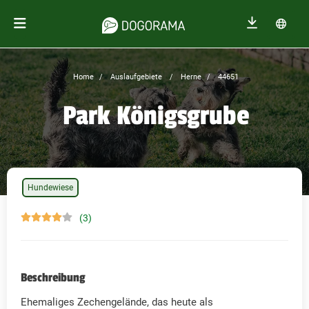
Home
Auslaufgebiete
Herne
44651
Park Königsgrube
Hundewiese
(3)
Beschreibung
Ehemaliges Zechengelände, das heute als