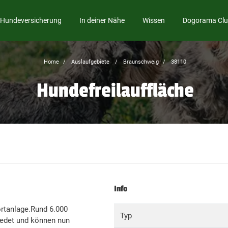
Hundeversicherung
In deiner Nähe
Wissen
Dogorama Cl
Home
Auslaufgebiete
Braunschweig
38110
Hundefreilauffläche
Info
ortanlage.Rund 6.000
Typ
iedet und können nun