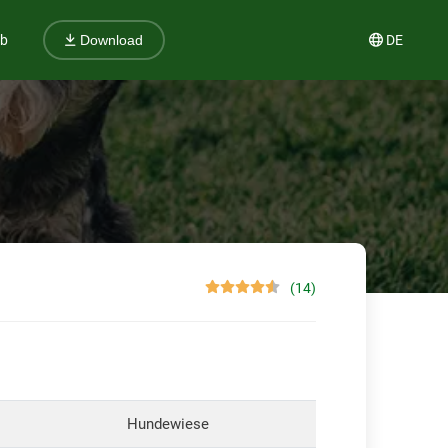
ub
DE
Download
(14)
Hundewiese