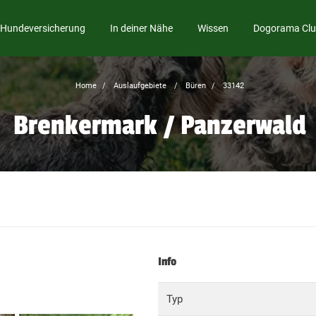
Hundeversicherung
In deiner Nähe
Wissen
Dogorama Cl
Home
Auslaufgebiete
Büren
33142
Brenkermark / Panzerwald
Info
Typ