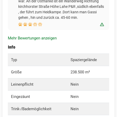
war. An der Ostflanke ist ein Wanderweg Richtung
kirchhorster Straße Höhe Lahe P&R ,südlich ebenfalls
, der führt zum Heidkampe .Dort kann man Gassi
gehen , hin und zurück ca. 45-60 min.
Bewert
Mehr Bewertungen anzeigen
Info
Typ
Spaziergelände
Größe
238.500 m²
Leinenpflicht
Nein
Eingezäunt
Nein
Trink-/Bademöglichkeit
Nein