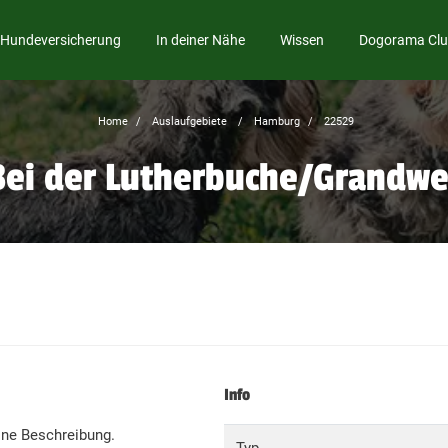
Hundeversicherung
In deiner Nähe
Wissen
Dogorama Cl
Home
Auslaufgebiete
Hamburg
22529
Bei der Lutherbuche/Grandw
Info
ine Beschreibung.