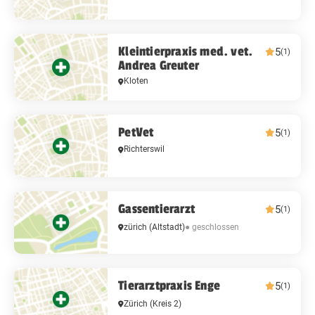
Kleintierpraxis med. vet.
5
(1)
Andrea Greuter
Kloten
PetVet
5
(1)
Richterswil
Gassentierarzt
5
(1)
● geschlossen
zürich
(Altstadt)
Tierarztpraxis Enge
5
(1)
Zürich
(Kreis 2)