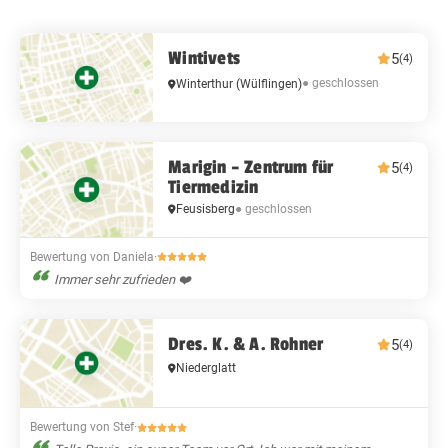
Wintivets
5
(4)
● geschlossen
Winterthur
(Wülflingen)
Marigin – Zentrum für
5
(4)
Tiermedizin
Feusisberg
● geschlossen
Bewertung von Daniela
·
Immer sehr zufrieden ❤️
Dres. K. & A. Rohner
5
(4)
Niederglatt
Bewertung von Stef
·