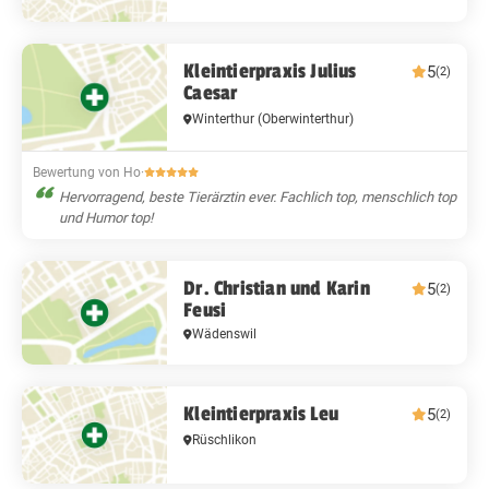
Kleintierpraxis Julius
5
(2)
Caesar
Winterthur
(Oberwinterthur)
Bewertung von Ho
·
Hervorragend, beste Tierärztin ever. Fachlich top, menschlich top
und Humor top!
Dr. Christian und Karin
5
(2)
Feusi
Wädenswil
Kleintierpraxis Leu
5
(2)
Rüschlikon