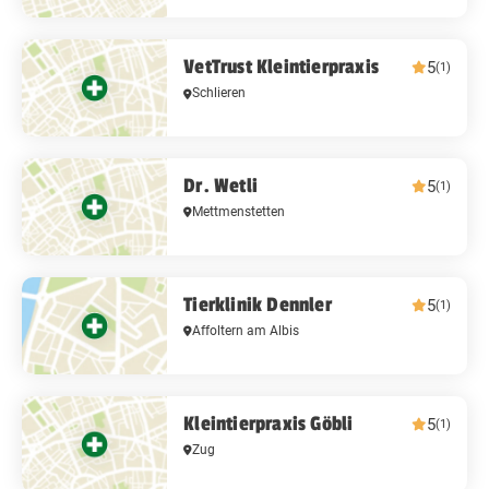
VetTrust Kleintierpraxis
5
(1)
Schlieren
Dr. Wetli
5
(1)
Mettmenstetten
Tierklinik Dennler
5
(1)
Affoltern am Albis
Kleintierpraxis Göbli
5
(1)
Zug