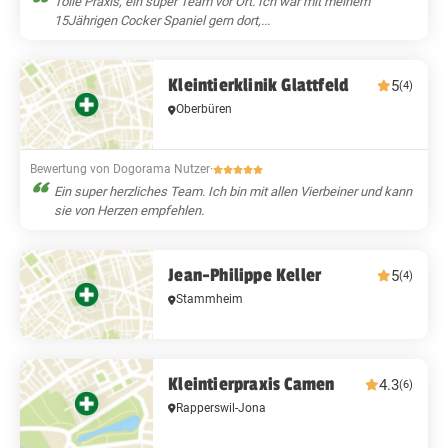
Tolle Praxis, ein super Team vor Ort. Ich war mit meinem
15Jährigen Cocker Spaniel gern dort,...
Kleintierklinik Glattfeld
5
(4)
Oberbüren
Bewertung von Dogorama Nutzer
·
Ein super herzliches Team. Ich bin mit allen Vierbeiner und kann
sie von Herzen empfehlen.
Jean-Philippe Keller
5
(4)
Stammheim
Kleintierpraxis Camen
4.3
(6)
Rapperswil-Jona