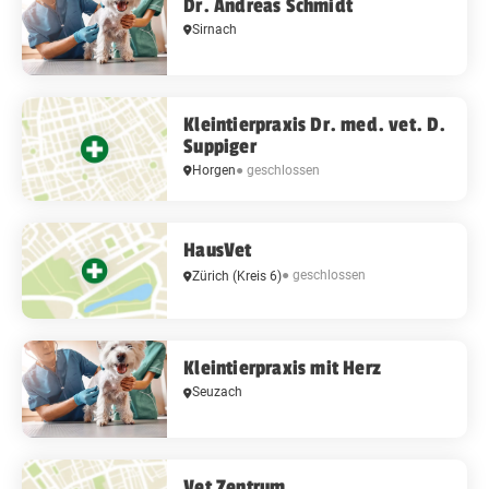
Dr. Andreas Schmidt
Sirnach
Kleintierpraxis Dr. med. vet. D.
Suppiger
Horgen
● geschlossen
HausVet
● geschlossen
Zürich
(Kreis 6)
Kleintierpraxis mit Herz
Seuzach
Vet Zentrum