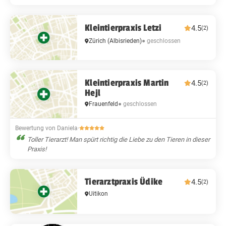
Kleintierpraxis Letzi
4.5
(2)
● geschlossen
Zürich
(Albisrieden)
Kleintierpraxis Martin
4.5
(2)
Hejl
Frauenfeld
● geschlossen
Bewertung von Daniela
·
Toller Tierarzt! Man spürt richtig die Liebe zu den Tieren in dieser
Praxis!
Tierarztpraxis Üdike
4.5
(2)
Uitikon