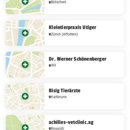
Bütschwil
Kleintierpraxis Utiger
Zürich
(Affoltern)
Dr. Werner Schönenberger
Wil
Bisig Tierärzte
Kaltbrunn
achilles-vetclinic.ag
Rossrüti