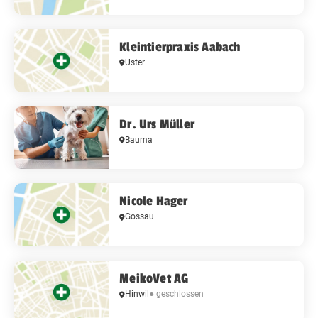
Kleintierpraxis Aabach
Uster
Dr. Urs Müller
Bauma
Nicole Hager
Gossau
MeikoVet AG
Hinwil
● geschlossen