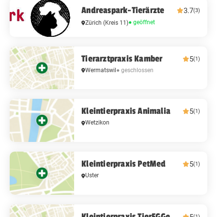
Andreaspark-Tierärzte
3.7
(3)
● geöffnet
Zürich
(Kreis 11)
Tierarztpraxis Kamber
5
(1)
Wermatswil
● geschlossen
Kleintierpraxis Animalia
5
(1)
Wetzikon
Kleintierpraxis PetMed
5
(1)
Uster
Kleintierpraxis TierEGGe
(1)