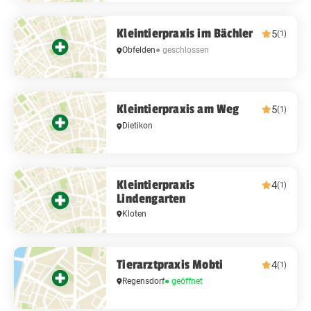
Kleintierpraxis im Bächler
5
(1)
Obfelden
● geschlossen
Kleintierpraxis am Weg
5
(1)
Dietikon
Kleintierpraxis
4
(1)
Lindengarten
Kloten
Tierarztpraxis Mobti
4
(1)
Regensdorf
● geöffnet