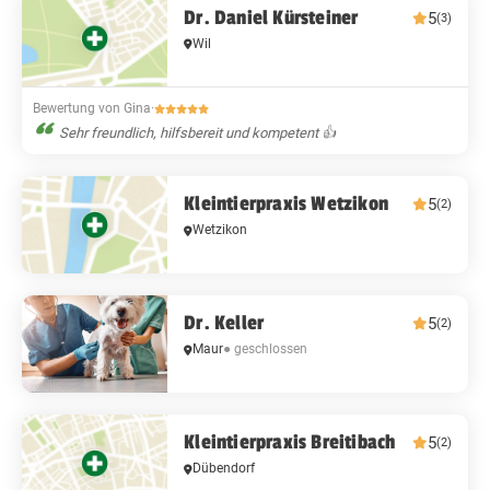
Dr. Daniel Kürsteiner
5
(3)
Wil
Bewertung von Gina
·
Sehr freundlich, hilfsbereit und kompetent 👍
Kleintierpraxis Wetzikon
5
(2)
Wetzikon
Dr. Keller
5
(2)
Maur
● geschlossen
Kleintierpraxis Breitibach
5
(2)
Dübendorf