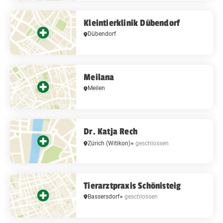
Kleintierklinik Dübendorf
Dübendorf
Meilana
Meilen
Dr. Katja Rech
● geschlossen
Zürich
(Witikon)
Tierarztpraxis Schönisteig
Bassersdorf
● geschlossen