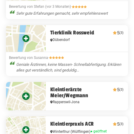
Bewertung von Stefan (vor 3 Monaten)
·
Sehr gute Erfahrungen gemacht, sehr empfehlenswert
Tierklinik Rossweid
5
(3)
Dübendorf
Bewertung von Susanna
·
Geniale Ärztinnen, keine Massen- Schnellabfertigung. Erklären
alles gut verständlich, sind geduldig...
Kleintierärzte
5
(3)
Meier/Wegmann
Rapperswil-Jona
Kleintierpraxis ACR
5
(3)
● geöffnet
Winterthur
(Wülflingen)