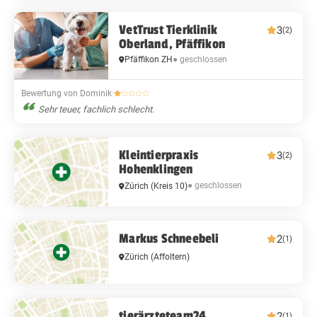
VetTrust Tierklinik
3
(2)
Oberland, Pfäffikon
Pfäffikon ZH
● geschlossen
Bewertung von Dominik
·
Sehr teuer, fachlich schlecht.
Kleintierpraxis
3
(2)
Hohenklingen
● geschlossen
Zürich
(Kreis 10)
Markus Schneebeli
2
(1)
Zürich
(Affoltern)
tierärzteteam24
2
(1)