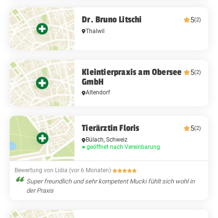
Dr. Bruno Litschi
5
(2)
Thalwil
Kleintierpraxis am Obersee
5
(2)
GmbH
Altendorf
Tierärztin Floris
5
(2)
Bülach, Schweiz
● geöffnet nach Vereinbarung
Bewertung von Lidia (vor 6 Monaten)
·
Super freundlich und sehr kompetent Mucki fühlt sich wohl in
der Praxis