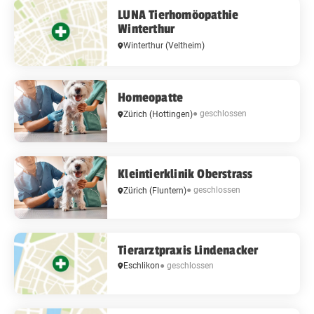
LUNA Tierhomöopathie
Winterthur
Winterthur
(Veltheim)
Homeopatte
● geschlossen
Zürich
(Hottingen)
Kleintierklinik Oberstrass
● geschlossen
Zürich
(Fluntern)
Tierarztpraxis Lindenacker
Eschlikon
● geschlossen