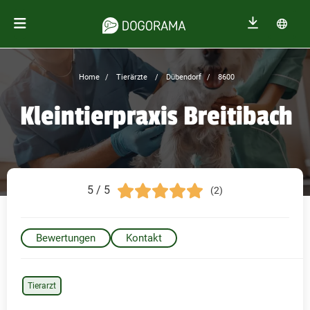
Home
Tierärzte
Dübendorf
8600
Kleintierpraxis Breitibach
5 / 5
(2)
Bewertungen
Kontakt
Tierarzt