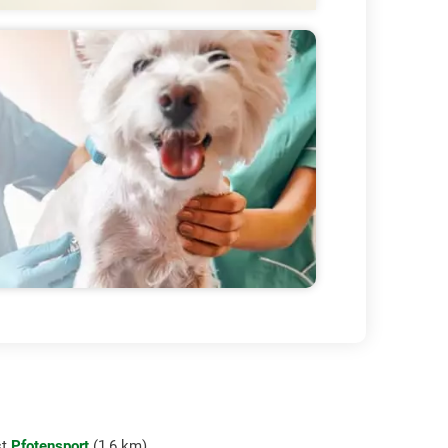
st
Pfotensport
(1,6 km).