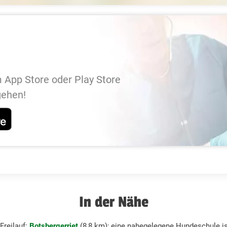
 App Store oder Play Store
gehen!
In der Nähe
Freilauf:
Botsbergerriet
(8,8 km); eine nahegelegene Hundeschule i