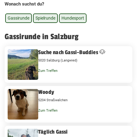
Wonach suchst du?
Gassirunde
Spielrunde
Hundesport
Gassirunde in Salzburg
Suche nach Gassi-Buddies 🐶
5020 Salzburg (Langwied)
Zum Treffen
Woody
5204 Straßwalchen
Zum Treffen
Täglich Gassi