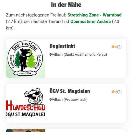
In der Nähe
Zum nächstgelegenen Freilauf:
Stretching Zone - Warmbad
(2,7 km); der nächste Tierarzt ist
Obernosterer Andrea
(2,0
km).
Doginstinkt
5
(1)
Villach
(Sankt Agathen und Perau)
ÖGV St. Magdalen
5
(1)
Villach
(Prossowitsch)