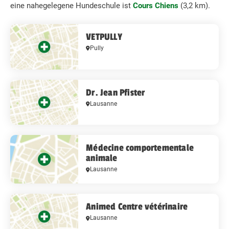
eine nahegelegene Hundeschule ist
Cours Chiens
(3,2 km).
VETPULLY
Pully
Dr. Jean Pfister
Lausanne
Médecine comportementale
animale
Lausanne
​Animed Centre vétérinaire
Lausanne