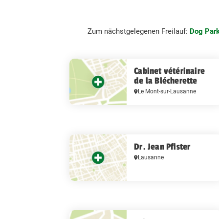
Zum nächstgelegenen Freilauf:
Dog Park
Cabinet vétérinaire
de la Blécherette
Le Mont-sur-Lausanne
Dr. Jean Pfister
Lausanne