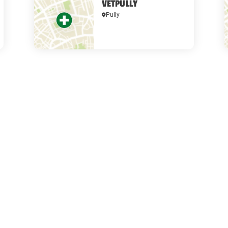
VETPULLY
Pully