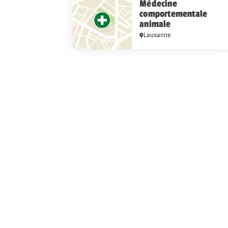
Médecine
comportementale
animale
Lausanne