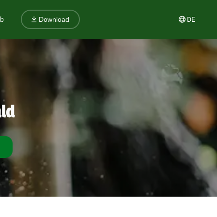
ub
DE
Download
ld
reffen finden