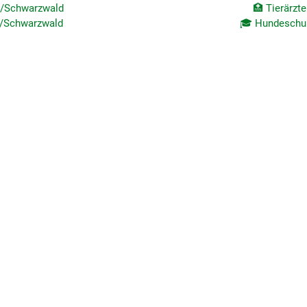
hr/Schwarzwald
🏥 Tierärzt
r/Schwarzwald
🎓 Hundeschul