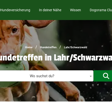
Hundeversicherung
In deiner Nähe
Wissen
Dogorama Cl
/
/
Home
Hundetreffen
Lahr/Schwarzwald
undetreffen in Lahr/Schwarzwa
T
Wo suchst du?