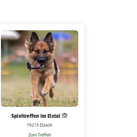
Spieltreffen im Elztal 🙈
79215 Elzach
Zum Treffen