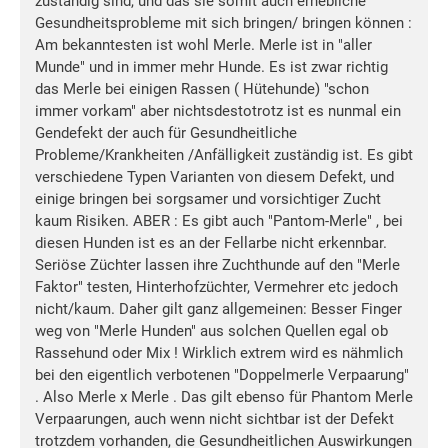
zuständig sind, und das sie somit auch erhebliche
Gesundheitsprobleme mit sich bringen/ bringen können :
Am bekanntesten ist wohl Merle. Merle ist in "aller
Munde" und in immer mehr Hunde. Es ist zwar richtig
das Merle bei einigen Rassen ( Hütehunde) "schon
immer vorkam" aber nichtsdestotrotz ist es nunmal ein
Gendefekt der auch für Gesundheitliche
Probleme/Krankheiten /Anfälligkeit zuständig ist. Es gibt
verschiedene Typen Varianten von diesem Defekt, und
einige bringen bei sorgsamer und vorsichtiger Zucht
kaum Risiken. ABER : Es gibt auch "Pantom-Merle" , bei
diesen Hunden ist es an der Fellarbe nicht erkennbar.
Seriöse Züchter lassen ihre Zuchthunde auf den "Merle
Faktor" testen, Hinterhofzüchter, Vermehrer etc jedoch
nicht/kaum. Daher gilt ganz allgemeinen: Besser Finger
weg von "Merle Hunden" aus solchen Quellen egal ob
Rassehund oder Mix ! Wirklich extrem wird es nähmlich
bei den eigentlich verbotenen "Doppelmerle Verpaarung"
. Also Merle x Merle . Das gilt ebenso für Phantom Merle
Verpaarungen, auch wenn nicht sichtbar ist der Defekt
trotzdem vorhanden, die Gesundheitlichen Auswirkungen