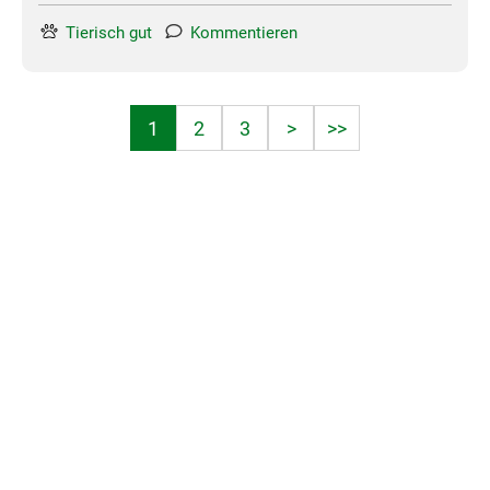
Tierisch gut
Kommentieren
1
2
3
>
>>